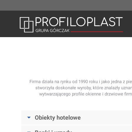
Firma działa na rynku od 1990 roku i jako jedna z p
stworzyła doskonałe wyroby, które znalazły uznan
wytwarzającego profile okienne i drzwiowe fir
Obiekty hotelowe